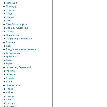
Петрушка
Помидор
Ревень
Редис
Редька
Репа
Савойская капуста
Сараха съедобная
Свекла
Сельдерей
Скорцонера испанская
Спаржа
Таро
Тладианта сомнительная
Топинамбур
Трихозант
Тыква
Укроп
Уллюко клубненосный
Фасоль
Фенхель
Хикама
Хрен
Циклантера
Чабер
Чайот
Чеснок
Шпинат
Щавель
Эндивий