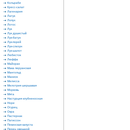
Кольраби
Кресс-салат
Лагенария
Латук
Лопух
Лотос
Лук
Лук душистый
Лук-батун
Лук-порей
Лук-слизун
Лук-шалот
Любисток
Люффа
Майоран
Мака перуанская
Мангольд
Маниок
Мелисса
Мелотрия шершавая
Морковь
Мята
Настурция клубненосная
Нори
Огурец
Окра
Пастернак
Патиссон
Пекинская капуста
Перец овощной