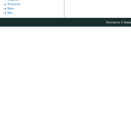
Эстрагон
Якон
Ямс
Контакты
© Бирж