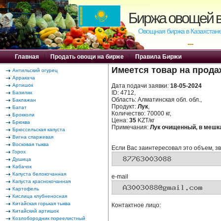
Биржа овощей в
Овощная биржа в Казахстане
---
Главная
|
Продать овощи на бирже
|
Правила Биржи
Имеется товар на прода
Антильский огурец
Арракача
Артишок
Дата подачи заявки:
18-05-2024
ID: 4712,
Базилик
Область: Алматинская обл. обл.,
Баклажан
Продукт:
Лук
,
Батат
Количество: 70000 кг,
Брокколи
Цена:
35
KZT/кг
Брюква
Примечания:
Лук очищенный, в мешках
Брюссельская капуста
Вигна спаржевая
Восковая тыква
Если Вас заинтересовал это объем, зв
Горох
Душица
Кабачок
Капуста белокочанная
e-mail
Капуста краснокочанная
Картофель
Кислица клубненосная
Китайская горькая тыква
Контактное лицо:
Китайский артишок
Козлобородник пореелистный