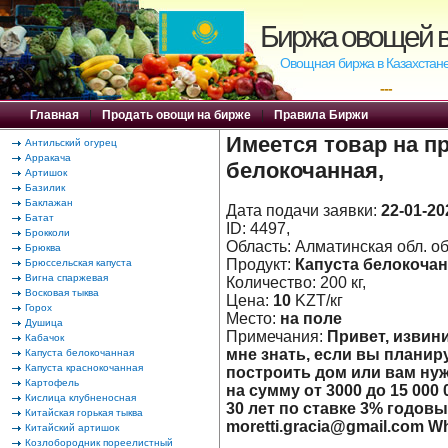
Биржа овощей в
Овощная биржа в Казахстане
---
Главная
|
Продать овощи на бирже
|
Правила Биржи
Имеется товар на п
Антильский огурец
Арракача
белокочанная
,
Артишок
Базилик
Баклажан
Дата подачи заявки:
22-01-20
Батат
ID: 4497,
Брокколи
Область: Алматинская обл. об
Брюква
Продукт:
Капуста белокоча
Брюссельская капуста
Вигна спаржевая
Количество: 200 кг,
Восковая тыква
Цена:
10
KZT/кг
Горох
Место:
на поле
Душица
Примечания:
Привет, извини
Кабачок
мне знать, если вы планиру
Капуста белокочанная
Капуста краснокочанная
построить дом или вам ну
Картофель
на сумму от 3000 до 15 000
Кислица клубненосная
30 лет по ставке 3% годовы
Китайская горькая тыква
moretti.gracia@gmail.com W
Китайский артишок
Козлобородник пореелистный