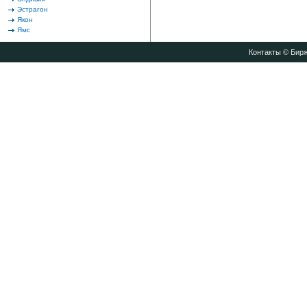
Эстрагон
Якон
Ямс
Контакты
© Бирж