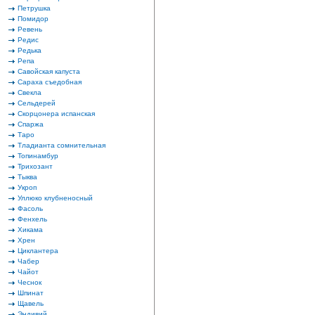
Петрушка
Помидор
Ревень
Редис
Редька
Репа
Савойская капуста
Сараха съедобная
Свекла
Сельдерей
Скорцонера испанская
Спаржа
Таро
Тладианта сомнительная
Топинамбур
Трихозант
Тыква
Укроп
Уллюко клубненосный
Фасоль
Фенхель
Хикама
Хрен
Циклантера
Чабер
Чайот
Чеснок
Шпинат
Щавель
Эндивий