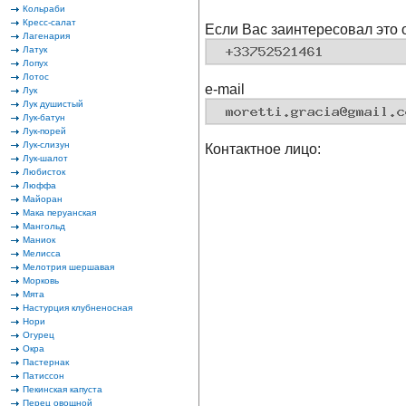
Кольраби
Кресс-салат
Если Вас заинтересовал это 
Лагенария
Латук
Лопух
Лотос
e-mail
Лук
Лук душистый
Лук-батун
Лук-порей
Лук-слизун
Контактное лицо:
Лук-шалот
Любисток
Люффа
Майоран
Мака перуанская
Мангольд
Маниок
Мелисса
Мелотрия шершавая
Морковь
Мята
Настурция клубненосная
Нори
Огурец
Окра
Пастернак
Патиссон
Пекинская капуста
Перец овощной