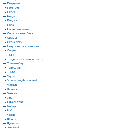
Петрушка
Помидор
Ревень
Редис
Редька
Репа
Савойская капуста
Сараха съедобная
Свекла
Сельдерей
Скорцонера испанская
Спаржа
Таро
Тладианта сомнительная
Топинамбур
Трихозант
Тыква
Укроп
Уллюко клубненосный
Фасоль
Фенхель
Хикама
Хрен
Циклантера
Чабер
Чайот
Чеснок
Шпинат
Щавель
Эндивий