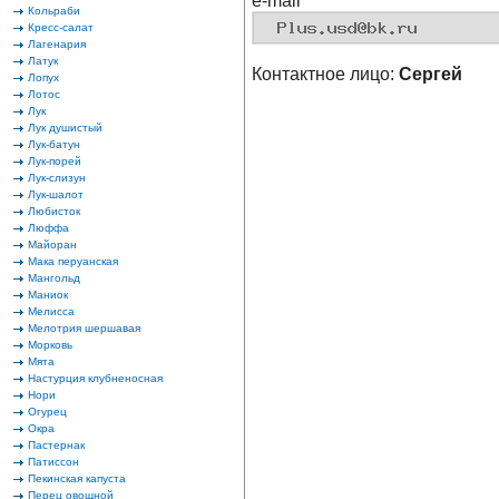
e-mail
Кольраби
Кресс-салат
Лагенария
Латук
Контактное лицо:
Сергей
Лопух
Лотос
Лук
Лук душистый
Лук-батун
Лук-порей
Лук-слизун
Лук-шалот
Любисток
Люффа
Майоран
Мака перуанская
Мангольд
Маниок
Мелисса
Мелотрия шершавая
Морковь
Мята
Настурция клубненосная
Нори
Огурец
Окра
Пастернак
Патиссон
Пекинская капуста
Перец овощной