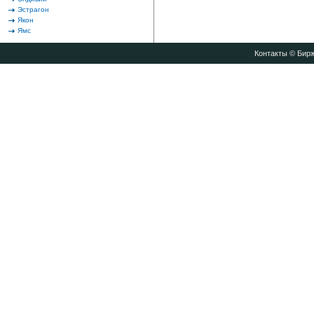
Эстрагон
Якон
Ямс
Контакты
© Бирж