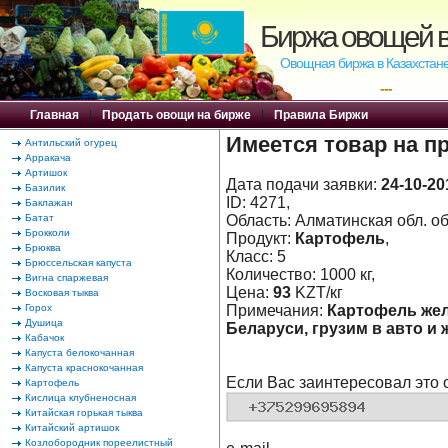
Биржа овощей в
Овощная биржа в Казахстане
---
Главная
|
Продать овощи на бирже
|
Правила Биржи
Имеется товар на п
Антильский огурец
Арракача
Артишок
Дата подачи заявки:
24-10-20
Базилик
ID: 4271,
Баклажан
Батат
Область: Алматинская обл. об
Брокколи
Продукт:
Картофель
,
Брюква
Класс: 5
Брюссельская капуста
Количество: 1000 кг,
Вигна спаржевая
Цена:
93
KZT/кг
Восковая тыква
Горох
Примечания:
Картофель желт
Душица
Беларуси, грузим в авто и 
Кабачок
Капуста белокочанная
Капуста краснокочанная
Если Вас заинтересовал это 
Картофель
Кислица клубненосная
Китайская горькая тыква
Китайский артишок
Козлобородник пореелистный