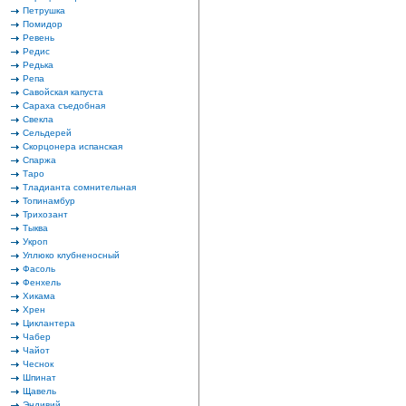
Петрушка
Помидор
Ревень
Редис
Редька
Репа
Савойская капуста
Сараха съедобная
Свекла
Сельдерей
Скорцонера испанская
Спаржа
Таро
Тладианта сомнительная
Топинамбур
Трихозант
Тыква
Укроп
Уллюко клубненосный
Фасоль
Фенхель
Хикама
Хрен
Циклантера
Чабер
Чайот
Чеснок
Шпинат
Щавель
Эндивий