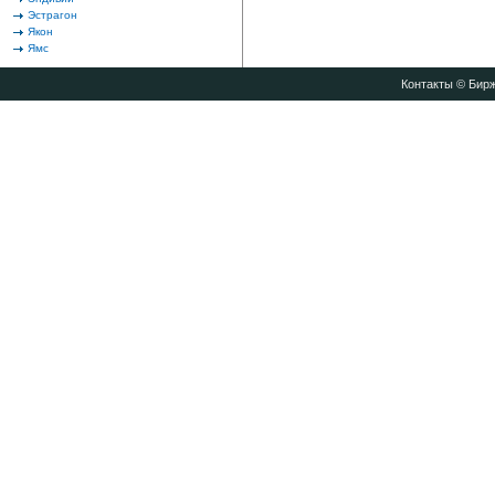
Эстрагон
Якон
Ямс
Контакты
© Бирж