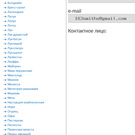
Кольраби
Кресс-салат
e-mail
Лагенария
Латук
Лопух
Лотос
Лук
Контактное лицо:
Лук душистый
Лук-батун
Лук-порей
Лук-слизун
Лук-шалот
Любисток
Люффа
Майоран
Мака перуанская
Мангольд
Маниок
Мелисса
Мелотрия шершавая
Морковь
Мята
Настурция клубненосная
Нори
Огурец
Окра
Пастернак
Патиссон
Пекинская капуста
Перец овощной