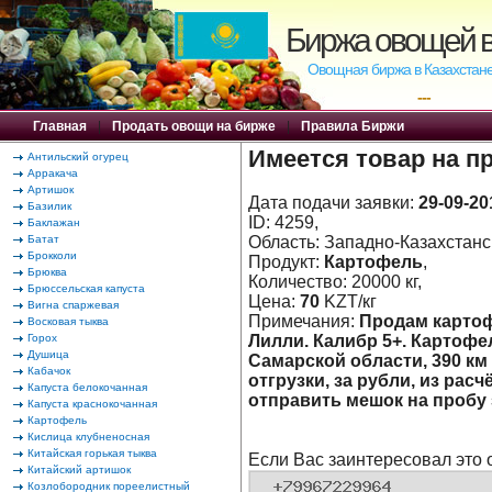
Биржа овощей в
Овощная биржа в Казахстане
---
Главная
|
Продать овощи на бирже
|
Правила Биржи
Имеется товар на п
Антильский огурец
Арракача
Артишок
Дата подачи заявки:
29-09-20
Базилик
ID: 4259,
Баклажан
Батат
Область: Западно-Казахстанск
Брокколи
Продукт:
Картофель
,
Брюква
Количество: 20000 кг,
Брюссельская капуста
Цена:
70
KZT/кг
Вигна спаржевая
Примечания:
Продам картоф
Восковая тыква
Горох
Лилли. Калибр 5+. Картофе
Душица
Самарской области, 390 км 
Кабачок
отгрузки, за рубли, из расчё
Капуста белокочанная
отправить мешок на пробу 
Капуста краснокочанная
Картофель
Кислица клубненосная
Китайская горькая тыква
Если Вас заинтересовал это 
Китайский артишок
Козлобородник пореелистный